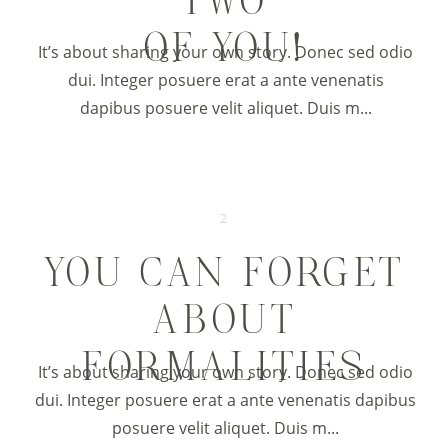
TWO
OF YOU!
It’s about sharing your own story. Donec sed odio
dui. Integer posuere erat a ante venenatis
dapibus posuere velit aliquet. Duis m...
2
YOU CAN FORGET
ABOUT
FORMALITIES
It’s about sharing your own story. Donec sed odio
dui. Integer posuere erat a ante venenatis dapibus
posuere velit aliquet. Duis m...