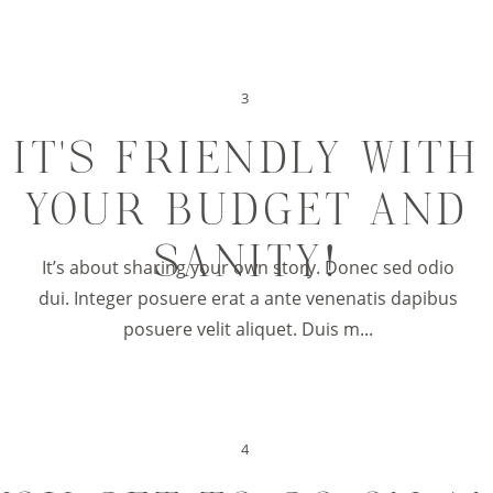
3
IT’S FRIENDLY WITH
YOUR BUDGET AND
SANITY!
It’s about sharing your own story. Donec sed odio
dui. Integer posuere erat a ante venenatis dapibus
posuere velit aliquet. Duis m...
4