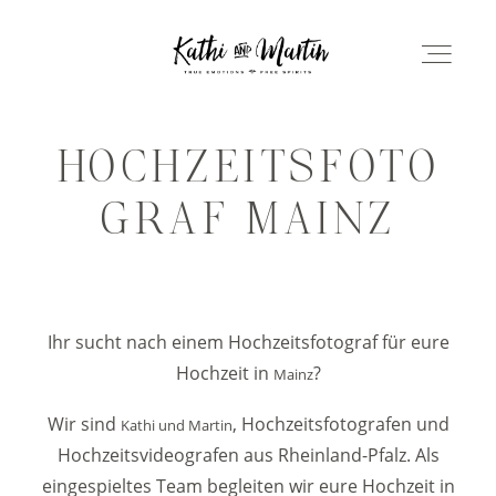
KATHIANDMARTIN.DE
HOME
HOCHZEITSFOTO
HOME
GRAF MAINZ
PHOTO
PHOTO
FILM
FILM
Ihr sucht nach einem Hochzeitsfotograf für eure
Hochzeit in
?
Mainz
ABOUT
ABOUT
Wir sind
, Hochzeitsfotografen und
Kathi und Martin
CONTACT
Hochzeitsvideografen aus Rheinland-Pfalz. Als
eingespieltes Team begleiten wir eure Hochzeit in